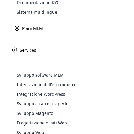
Documentazione KYC
Explore 
Sistema multilingue
Piani MLM
L
a gestione del tempo è il segreto
Je
Services
pr
co
de
de
Sviluppo software MLM
gr
Integrazione dell'e-commerce
al
WooComm
Integrazione WordPress
Diamo un’occhiata ai suggerimenti p
Sviluppo a carrello aperto
WooCommer
marketing.
functional
Sviluppo Magento
shipping,
Progettazione di siti Web
Gestione del tempo nel tu
Sviluppo Web
Explore 