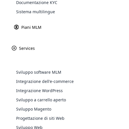
Documentazione KYC
Il
ri
Explore 
Sistema multilingue
ac
sf
Piani MLM
in
Po
au
Services
Av
co
definitiva su come entrare nel network ma
Sviluppo software MLM
La fondazione della soci
Integrazione dell'e-commerce
WooComm
Integrazione WordPress
La forza di un’azienda di marketing mul
Sviluppo a carrello aperto
WooCommer
del lavoro di squadra. Le persone ch
functional
Sviluppo Magento
chiave e iniziare a collaborare con altr
shipping,
Progettazione di siti Web
Sviluppo Web
Explore 