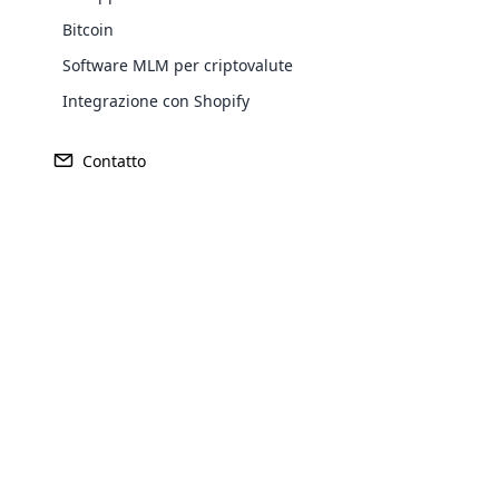
Questo è “IL CONTENUTO È RE”. I bot di t
Bitcoin
una copia o sia stato preso. Per seguire
accompagnano il nostro servizio o prodot
Software MLM per criptovalute
contenuto perché è insieme al design. Per
Integrazione con Shopify
possiamo aggiungere tutto come facciamo
Un utente con conoscenze informatiche d
Contatto
Sistema di gestione dei conten
Nel sistema basato sul browser web, il cl
come sistema di gestione dei contenuti b
l’amministratore fa clic su login e rinnov
Opencar
Basato sul sistema di gestione dei conten
amministrazione MLM in cui è possibile g
Cloud MLM
effectively
L’amministrazione può attivare e disattiv
clienti e visitatori MLM.
Explore 
Pubblica e rinnova le notizie attuali per g
agli utenti registrati.