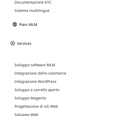
Sviluppo del sistema di ge
Documentazione KYC
Explore 
Sistema multilingue
Una società MLM di successo ha bisogno di 
pannello di controllo del software ammin
Piani MLM
amministrativo MLM efficace e facile da u
centralizzato. Lo sviluppo di siti Web C
soluzione nel sistema di gestione dei con
Services
Usi dei sistemi di gestione dei
Al
Sviluppo software MLM
me
ap
Integrazione dell'e-commerce
pr
WooComm
Integrazione WordPress
ad
Sviluppo a carrello aperto
Op
WooCommer
su
functional
Sviluppo Magento
apporterà un grave cambiamento allo stat
shipping,
Progettazione di siti Web
sito web. Tra tutti questi, un metodo com
Sviluppo Web
Explore 