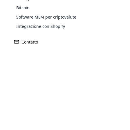
Il marketing di affiliazione aumenta in mod
con altre aziende, puoi espandere la tua po
Bitcoin
Software MLM per criptovalute
Condurre analisi del mercato targe
Integrazione con Shopify
È fondamentale acquisire informazioni det
qualsiasi prodotto o servizio. Ciò aiuterà
Contatto
efficace.
Pubblicizza il tuo piano aziendale
È fondamentale acquisire informazioni det
qualsiasi prodotto o servizio. Ciò aiuterà
efficace.
Opencar
Evidenzia le opportunità di busines
Le aziende MLM dovrebbero anche sottoline
Cloud MLM
guadagno e la possibilità di diventare un
effectively
Costruisci una solida presenza onl
Explore 
Una solida presenza online è essenziale pe