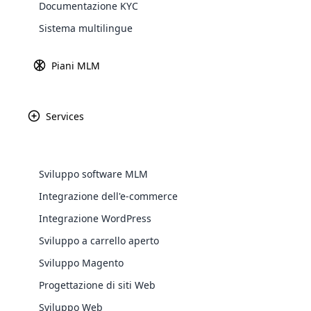
Documentazione KYC
Explore 
Sistema multilingue
I
l
pe
Piani MLM
ca
ta
Im
Services
il
di
Sviluppo software MLM
Ecco alcune delle tattiche di marketing pi
Integrazione dell'e-commerce
Piattaforme di marketing sui soci
WooComm
Integrazione WordPress
L’utilizzo delle piattaforme di social ne
Sviluppo a carrello aperto
WooCommer
Instagram e Twitter ti consentono di rivol
functional
campagne.
Sviluppo Magento
shipping,
Progettazione di siti Web
Marketing di affiliazione
Sviluppo Web
Explore 