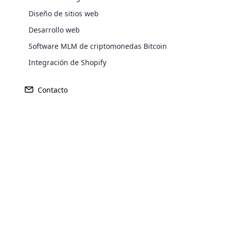
permiten manejar con competencia prácticamente
transforming a regular WordPress
cualquier marketing multinivel, mercadeo en red o
Diseño de sitios web
website into a fully functional e-
programa de afiliados. Puede acceder a nuestro software
Desarrollo web
commerce store. It allows users to sell
MLM desde cualquier dispositivo, incluidos PC, Mac,
Explore More ⟶
Software MLM de criptomonedas Bitcoin
products and services online, manage
iPhone, iPad y Android.
inventory, process payments, handle
Integración de Shopify
shipping, and more.
Contacto
Opencart Development
Los planes de marketing multinivel (MLM), también
Cloud MLM provides smart Opencart
conocidos como marketing de “red”, son métodos de
Development Services to support you