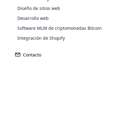
Diseño de sitios web
El horizonte del mercadeo en red está
Desarrollo web
éxito en MLM. El empleo de las herra
Software MLM de criptomonedas Bitcoin
Integración de Shopify
El horizonte del mercadeo en red está mu
MLM. El empleo de las herramientas y te
Contacto
su negocio a nuevas alturas.
Opencar
A través de años de lucha continua, dedi
Profundicemos en la psicología detrás d
Cloud MLM
estrategias que los diferencian del resto.
effectively
Establecimiento de objetivos
Explore 
Tener una visión de lo que estás haciendo
aspecto clave que distingue a los empres
lograr a través de su negocio. Puede deli
todo emprendedor debe poseer. Esta clar