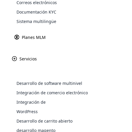
En
Correos electrónicos
Im
Documentación KYC
Cr
Sistema multilingüe
ob
tu
Planes MLM
pa
El
Servicios
que florezcan y formen un hermoso jardí
WooComm
usted y convertirlas en clientes poderos
apoyo.
WooCommer
Desarrollo de software multinivel
El proceso de contratación de MLM implic
functional
atención de su audiencia de la manera m
Integración de comercio electrónico
shipping,
Comparta historias de éxito y testimonios
Integración de
Explore 
intrincado baile.
WordPress
Comprender las necesidades y los motivo
Desarrollo de carrito abierto
se sume, sino que también sentarás las 
desarrollo magento
dominar el arte del reclutamiento MLM, 