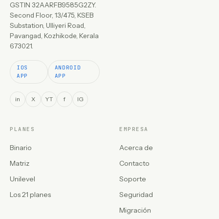
GSTIN 32AARFB9585G2ZY.
Second Floor, 13/475, KSEB
Substation, Ulliyeri Road,
Pavangad, Kozhikode, Kerala
673021.
IOS
ANDROID
APP
APP
in
X
YT
f
IG
PLANES
EMPRESA
Binario
Acerca de
Matriz
Contacto
Unilevel
Soporte
Los 21 planes
Seguridad
Migración