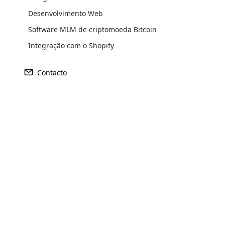
pa
Desenvolvimento Web
cr
Software MLM de criptomoeda Bitcoin
in
Integração com o Shopify
pa
Com a ajuda de módulos transacionais e
Contacto
possíveis através das redes. Existem vár
regulamentos, bem como criptografia dos
pagamentos altamente seguros e muitas 
O software é um dos
melhores softwar
transações no negócio de marketing de 
Opencar
Mineração de criptografia
Cloud MLM
effectively
Explore 