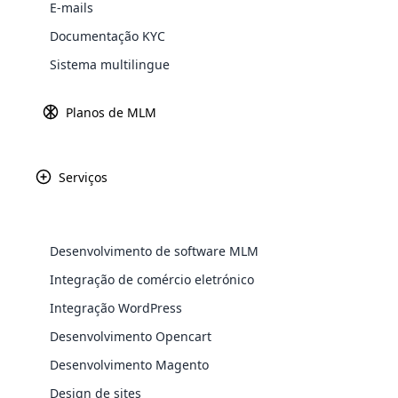
E-mails
Explore 
Documentação KYC
Criptomoeda
Sistema multilingue
Criptomoeda é um tipo de moeda digita
Planos de MLM
criado pelo método de criptografia, que
informações específicas, como sistemas 
sua marca e aceitação global.
Serviços
Marketing de rede
O
marketing de rede
é o negócio que en
Desenvolvimento de software MLM
todo o mundo. Em outras palavras, o ma
WooComm
marketing para atrair novos clientes e
Integração de comércio eletrónico
reuniões em tempo real, vendas diretas,
Integração WordPress
WooCommer
rede é uma ótima solução para lidar co
functional
Desenvolvimento Opencart
A 
shipping,
Desenvolvimento Magento
as
Design de sites
Explore 
mé