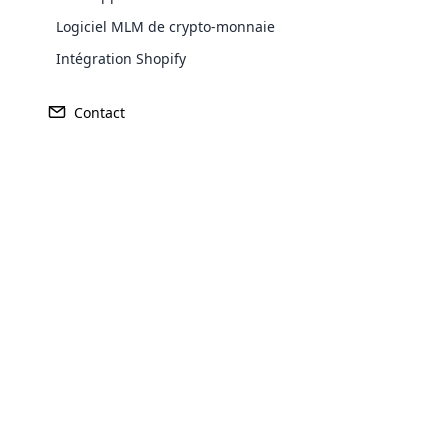
Logiciel MLM de crypto-monnaie
Examin
Intégration Shopify
1. Type de plan d
Contact
Votre plan de rémunération ch
comprennent:
Plan binaire
Plan Unilevel
Plan matriciel
Opencar
Plans hybrides
Cloud MLM
Plan d’échappée de l’este
effectively
Par rapport à d’autres plans,
Explore 
comme les plans hybrides et 
élevés.