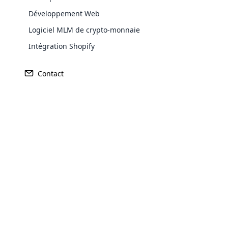
ni
Développement Web
qu
Logiciel MLM de crypto-monnaie
cr
Intégration Shopify
Un
l’
Contact
chaque personne qui rejoindra sera char
avantages. Lorsque vous décidez quel typ
vous intéressent le plus, qu’il s’agisse 
Opencar
multi-niveaux (MLM), est un modèle comme
opposition à la vente individuelle tradit
Cloud MLM
correspond à vos besoins et intérêts.
effectively
Les
revenus d’un membre du marketing
Explore 
subtilités de la gamme de produits de vot
comparent à la concurrence et les solu
vente ainsi que des formations pour recr
d’embaucher et de développer votre rése
Conseils pour gagner plus d’a