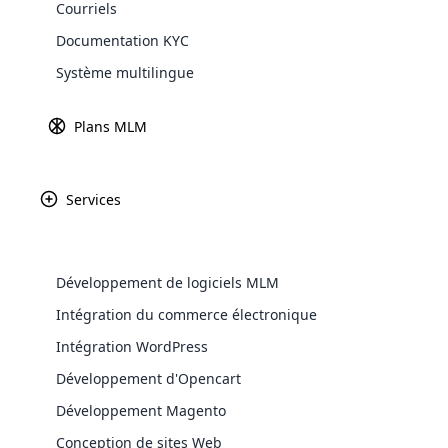
Courriels
Documentation KYC
Qu’est-ce que le marketin
Système multilingue
En créant une grande chaîne de personn
Plans MLM
membres nouveaux ou existants achèten
travaille uniquement pour l’entreprise en
réseau est en train de devenir la sourc
Services
ligne à temps partiel qui se sont dével
WooComm
Grâce au marketing de réseau ou MLM, la
les produits du fabricant et à recevoir 
WooCommer
Développement de logiciels MLM
distributeur, vous fournissez à votre do
functional
entreprise spécifique, mais en tant que 
Intégration du commerce électronique
shipping,
de réseau et développer votre entreprise
Intégration WordPress
Explore 
Le
Développement d'Opencart
bi
Développement Magento
pr
Conception de sites Web
ty