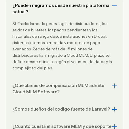
¿Pueden migrarnos desde nuestra plataforma
actual?
Sí. Trasladamos la genealogía de distribuidores, los
saldos de billetera, los pagos pendientes y los
historiales de rango desde instalaciones en Drupal,
sistemas internos a medida y motores de pago
averiados. Redes de más de 1,5 millones de
distribuidores han migrado a Cloud MLM. El plazo se
define desde el inicio, según el volumen de datos y la
complejidad del plan.
¿Qué planes de compensación MLM admite
Cloud MLM Software?
Cloud MLM Software admite 21 tipos de plan, incluidos
¿Somos dueños del código fuente de Laravel?
binario, unilevel, matriz, monoline, board, generación e
híbrido, en un solo motor de comisiones. También
Sí. Con la licencia única recibes el código fuente
desarrollamos lógica de plan a medida con frecuencia,
¿Cuánto cuesta el software MLM y qué soporte
completo de la aplicación Laravel y el esquema de la