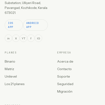
Substation, Ulliyeri Road,
Pavangad, Kozhikode, Kerala
673021.
IOS
ANDROID
APP
APP
in
X
YT
f
IG
PLANES
EMPRESA
Binario
Acerca de
Matriz
Contacto
Unilevel
Soporte
Los 21 planes
Seguridad
Migración