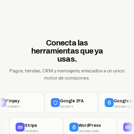
Conecta las
herramientas que ya
usas.
Pagos, tiendas, CRM y mensajeria, enlazados a un unico
motor de comisiones.
pay
Google 2FA
Google Login
ENTS
SECURITY
INTEGRATIONS
id
Stripe
WordPress
PAYMENTS
INTEGRATIONS