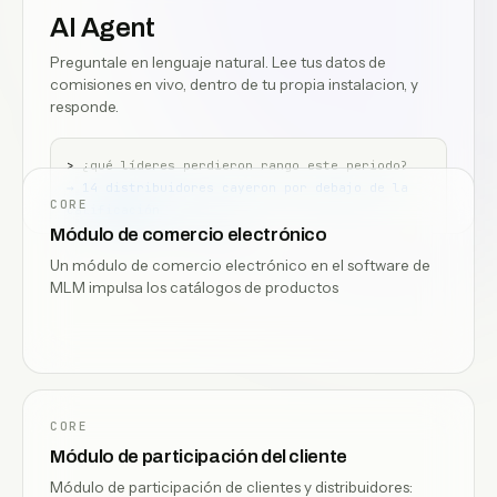
AI Agent
Preguntale en lenguaje natural. Lee tus datos de
comisiones en vivo, dentro de tu propia instalacion, y
responde.
>
¿qué líderes perdieron rango este periodo?
→
14 distribuidores cayeron por debajo de la
CORE
calificación
Módulo de comercio electrónico
→
9 en APAC, 5 en EMEA
Un módulo de comercio electrónico en el software de
MLM impulsa los catálogos de productos
CORE
Módulo de participación del cliente
Módulo de participación de clientes y distribuidores: