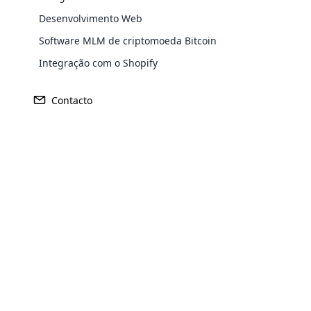
100. A Herbalife trabalha em mais de 9
distribuidores e membros autônomos. A
Desenvolvimento Web
milhões devido a acusações de esquema
Software MLM de criptomoeda Bitcoin
principais empresas de MLM do mundo 
Integração com o Shopify
Linha De Produtos Da He
Contacto
A Herbalife MLM Company se concentra na
consistem em shakes de nutrição de fórm
ervas, vitaminas, bebidas energéticas, s
para o cabelo. Seus produtos populares 
Nutrição Essencial
Opencar
A linha de nutrição essencial da Herbali
Cloud MLM
proteínas e fórmula 1, 2 e 3 suplemento
effectively
Peso Saudável
Explore 
Para apoiar os objetivos do gerenciamen