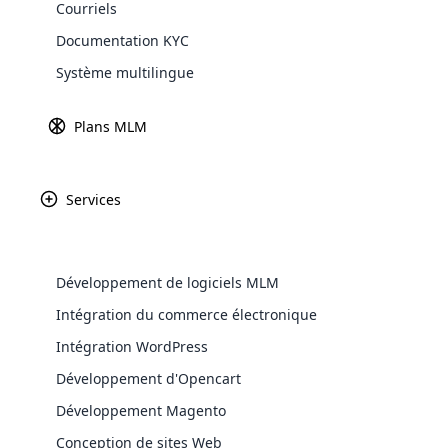
Courriels
Explore 
Documentation KYC
P
eu importe que vous soyez une startup o
Système multilingue
entreprise et toucher davantage de publ
il devient important de choisir un logici
Plans MLM
commerciaux et doit toujours utiliser un l
Qu’est-ce que le marketin
Services
Le
ou
ét
Développement de logiciels MLM
mo
WooComm
so
Intégration du commerce électronique
so
Intégration WordPress
WooCommer
de
functional
Développement d'Opencart
Le
shipping,
Développement Magento
commercial, les agents du réseau, la com
Conception de sites Web
Explore 
accéder à leurs comptes et vérifier l’éta