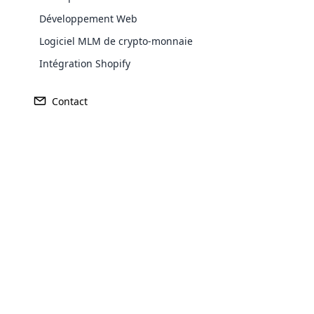
Développement Web
Logiciel MLM de crypto-monnaie
Intégration Shopify
Contact
Opencar
Cloud MLM
effectively
Explore 