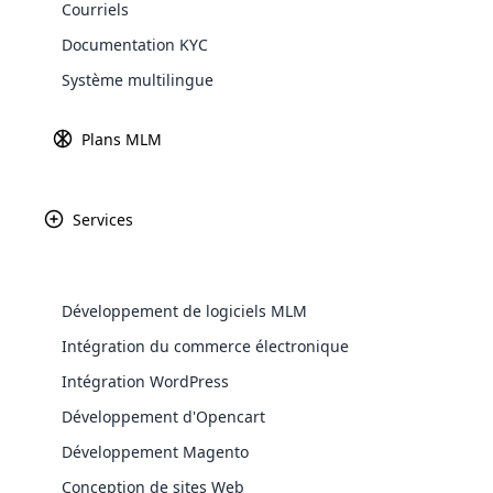
Courriels
Explore 
Documentation KYC
Système multilingue
L
a gestion du temps est le secret 
Plans MLM
Je
pe
co
Services
po
pr
de
Développement de logiciels MLM
ma
WooComm
Intégration du commerce électronique
Jetons un coup d’œil aux conseils d
Intégration WordPress
WooCommer
marketing de réseau.
functional
Développement d'Opencart
shipping,
Développement Magento
Gestion du temps dans vo
Conception de sites Web
Explore 