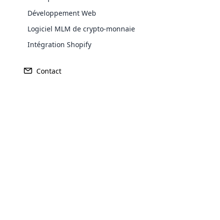
pyramidaux de soins de la peau, mettant 
Développement Web
MLM légitimes des escroqueries potentie
Logiciel MLM de crypto-monnaie
Comprendre les schémas 
Intégration Shopify
Vous êtes-vous déjà demandé comment les
Contact
derrière cela. Ces entreprises jouent ave
de succès et de gloire, qui ne tombera p
économique puissant qui exploite l’argent
Le
se
Le
Opencar
pr
re
Cloud MLM
in
effectively
Explore 
Comment repérer les signaux d