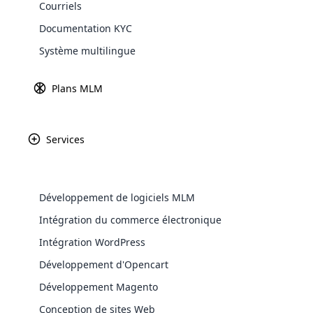
Courriels
Qui ne veut pas avoir l’air magnifique e
Explore 
Documentation KYC
seul centime en cosmétiques. Dès l’instan
Système multilingue
de mes rouges à lèvres préférés.
Que ce soit une soirée avec mes copines 
Plans MLM
nous réunissons, nous avons hâte d’appr
pétales de rose. Nous découvrons la beau
Services
Le pouvoir du maquillage confère aux jeun
personnelle et de créativité. Sommes-nous
C’est une question majeure.
Développement de logiciels MLM
L’impact des cosmétiques sur les femmes e
important d’enquêter sur la légitimité de
WooComm
Intégration du commerce électronique
Intégration WordPress
MLM et cosmétiques
WooCommer
functional
Développement d'Opencart
Ces dernières années, le secteur de la b
shipping,
Développement Magento
niveaux. Bien que certaines de ces entrep
Conception de sites Web
Explore 
consommateurs doivent être conscients 