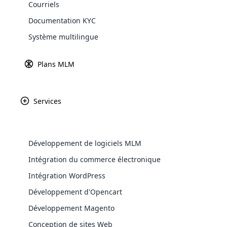
Courriels
Explore 
Documentation KYC
L
Système multilingue
co
vo
Plans MLM
ma
re
pr
Services
bu
En
co
Développement de logiciels MLM
to
des tâches et notez ce que vous avez acc
WooComm
Intégration du commerce électronique
entreprise, mais elles ne peuvent garan
Intégration WordPress
WooCommer
réussir. Voici quelques points important
functional
Développement d'Opencart
En tant que start-up
shipping,
Développement Magento
Conception de sites Web
Explore 
Démarrer une entreprise de vente direct