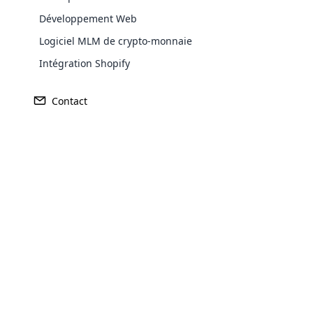
planification et une exécution parfaites.
Développement Web
la motivation qui la sous-tend. Tout d’ab
Logiciel MLM de crypto-monnaie
vous devez comprendre quoi faire pour 
Intégration Shopify
Calculez le risque actuel et contrôlez le
disposiez de fonds suffisants, ce qui ne 
Contact
équitable pour la bonne entreprise : – L
sélectionnez est conforme à toutes les 
Opencar
Cloud MLM
effectively
Explore 