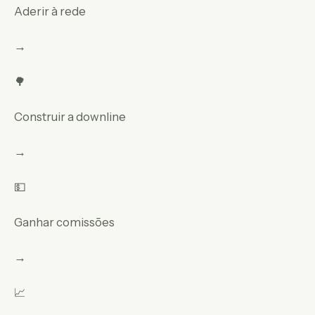
Aderir à rede
→
🌳
Construir a downline
→
💵
Ganhar comissões
→
📈