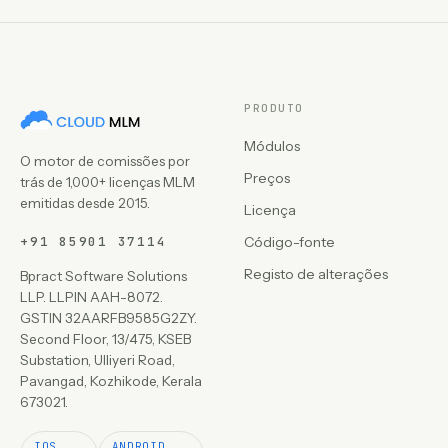
PRODUTO
Módulos
O motor de comissões por
Preços
trás de 1,000+ licenças MLM
emitidas desde 2015.
Licença
+91 85901 37114
Código-fonte
Registo de alterações
Bpract Software Solutions
LLP. LLPIN AAH-8072.
GSTIN 32AARFB9585G2ZY.
Second Floor, 13/475, KSEB
Substation, Ulliyeri Road,
Pavangad, Kozhikode, Kerala
673021.
IOS
ANDROID