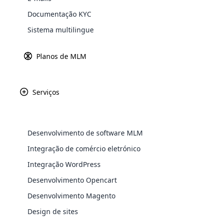
globalmente. MLM Business tem um merca
Documentação KYC
Explore 
oportunidade de construir seu negócio
Sistema multilingue
O 
pr
Planos de MLM
de
em
su
Serviços
A
g
Desenvolvimento de software MLM
Escolha o país para o seu
Integração de comércio eletrónico
WooComm
Integração WordPress
Em primeiro lugar, você deve escolher s
WooCommer
competitiva dos outros países onde dese
Desenvolvimento Opencart
functional
Desenvolvimento Magento
shipping,
Poder da Internet
Design de sites
Explore 