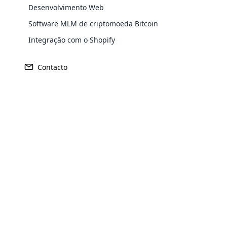
Todos sabemos que a Internet é um mei
Desenvolvimento Web
social e fazer conexões em todo o mund
Software MLM de criptomoeda Bitcoin
postar seus negócios sobre coisas e ob
Integração com o Shopify
Software de venda direta com
O software de venda direta é a chave pa
Contacto
específicos, como multilíngue e multisu
com padrões internacionais. Isso o ajuda
Faça Marketing de Conteúdo d
O Marketing de Conteúdo desempenha um 
poderá conquistar clientes nacional ou 
Opencar
Publique informações relevantes sobre 
Cloud MLM
de uma forma simples que ajude as pess
effectively
Conheça seus clientes em seus 
Explore 
Você deve viajar para os países do seu c