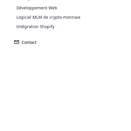
Développement Web
Logiciel MLM de crypto-monnaie
Intégration Shopify
Les avantages d
Contact
L’auto-hébergement est l
Opencar
Intégration des SMS
Cloud MLM
effectively
Intégration du commerce
électronique
Explore 