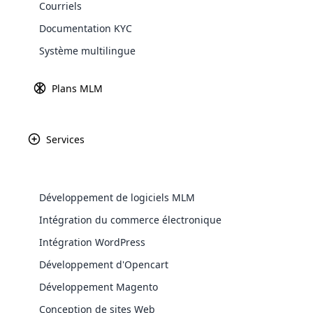
Courriels
Explore 
Documentation KYC
Système multilingue
Plans MLM
Intégrez et améliorez facileme
logiciel flexible de Cloud MLM
Services
Grâce à notre logiciel, vous pouvez intégre
nous fournissons des API supplémentaires q
Développement de logiciels MLM
La technologie open source de est extrêmement f
WooComm
Intégration du commerce électronique
ligne flexibles grâce à l’intégration du logiciel 
n’importe quelle plate-forme telle que Windows
Intégration WordPress
WooCommer
navigateur Web et une connexion Internet. Notre lo
functional
Développement d'Opencart
systèmes de réseaux sociaux tels que Facebook, 
shipping,
Développement Magento
le marketing de votre entreprise.
Conception de sites Web
Explore 