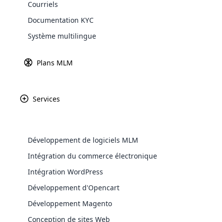
Courriels
Explore 
Documentation KYC
Le monde fascinant du MLM est parfois une 
Système multilingue
MLM peut changer la vie des gens dans le
modèle commercial du marketing de résea
Plans MLM
ML
cl
pl
Services
in
ce
co
Développement de logiciels MLM
fr
di
WooComm
Intégration du commerce électronique
jacentes de leur interdiction.
Intégration WordPress
WooCommer
Enquêter sur les facteurs qui o
functional
Développement d'Opencart
shipping,
Développement Magento
Modèles de recrutement abusifs d
Conception de sites Web
Explore 