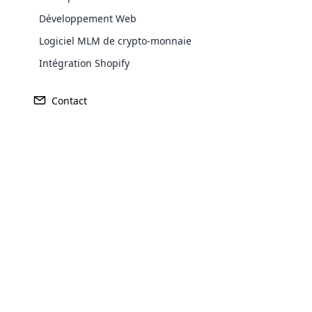
Certaines sociétés MLM utilisent des tac
Développement Web
promesses aux individus. Ces promesses peu
personnes financièrement arriérées ou d
Logiciel MLM de crypto-monnaie
La similitude des systèmes pyram
Intégration Shopify
Les systèmes pyramidaux sont des modèle
Contact
présentent les caractéristiques des stru
entreprise de marketing de réseau d’un s
plutôt que sur le processus de recrutemen
systèmes pyramidaux concernent davantag
des systèmes pyramidaux et leur éventuel
Crise financière
Opencar
Les sociétés MLM nécessitent généralement
Cloud MLM
entreprises ont des coûts et des frais cac
effectively
minimes pour la majorité des participant
Insistance réduite sur le produit ré
Explore 
Les véritables sociétés de marketing de 