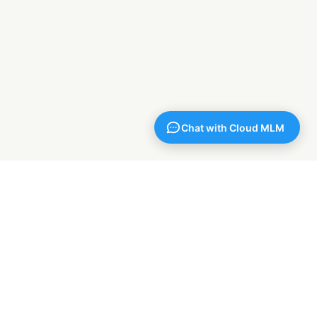
产品
模块
自 2015 年以来已签发 1,000+
定价
个 MLM 授权，背后都由这套