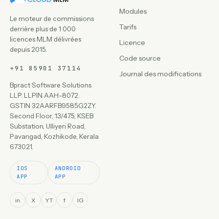
Modules
Le moteur de commissions
Tarifs
derrière plus de 1 000
licences MLM délivrées
Licence
depuis 2015.
Code source
+91 85901 37114
Journal des modifications
Bpract Software Solutions
LLP. LLPIN AAH-8072.
GSTIN 32AARFB9585G2ZY.
Second Floor, 13/475, KSEB
Substation, Ulliyeri Road,
Pavangad, Kozhikode, Kerala
673021.
IOS
ANDROID
APP
APP
in
X
YT
f
IG