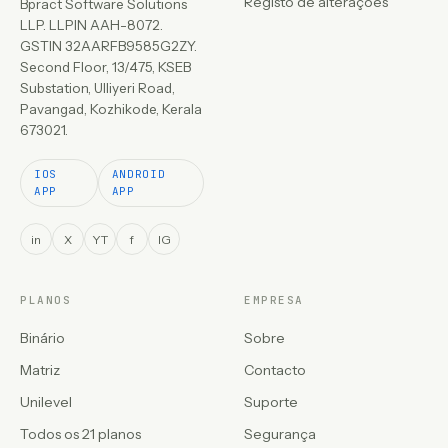
Registo de alterações
Bpract Software Solutions
LLP. LLPIN AAH-8072.
GSTIN 32AARFB9585G2ZY.
Second Floor, 13/475, KSEB
Substation, Ulliyeri Road,
Pavangad, Kozhikode, Kerala
673021.
IOS
ANDROID
APP
APP
in
X
YT
f
IG
PLANOS
EMPRESA
Binário
Sobre
Matriz
Contacto
Unilevel
Suporte
Todos os 21 planos
Segurança